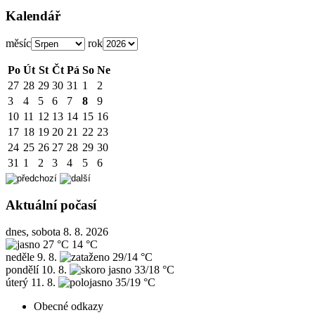
Kalendář
měsíc
rok
Po
Út
St
Čt
Pá
So
Ne
27
28
29
30
31
1
2
3
4
5
6
7
8
9
10
11
12
13
14
15
16
17
18
19
20
21
22
23
24
25
26
27
28
29
30
31
1
2
3
4
5
6
Aktuální počasí
dnes, sobota 8. 8. 2026
27 °C
14 °C
neděle
9. 8.
29/14 °C
pondělí
10. 8.
33/18 °C
úterý
11. 8.
35/19 °C
Obecné odkazy