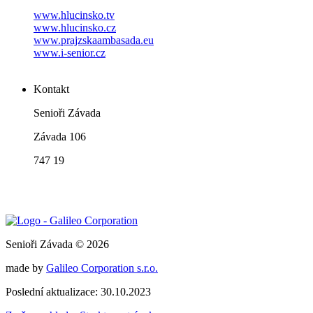
www.hlucinsko.tv
www.hlucinsko.cz
www.prajzskaambasada.eu
www.i-senior.cz
Kontakt
Senioři Závada
Závada 106
747 19
Senioři Závada © 2026
made by
Galileo Corporation s.r.o.
Poslední aktualizace: 30.10.2023