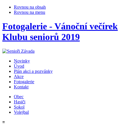
Rovnou na obsah
Rovnou na menu
Fotogalerie - Vánoční večírek
Klubu seniorů 2019
Novinky
Úvod
Plán akci a pozvánky
Akce
Fotogalerie
Kontakt
Obec
Hasiči
Sokol
Volejbal
≡