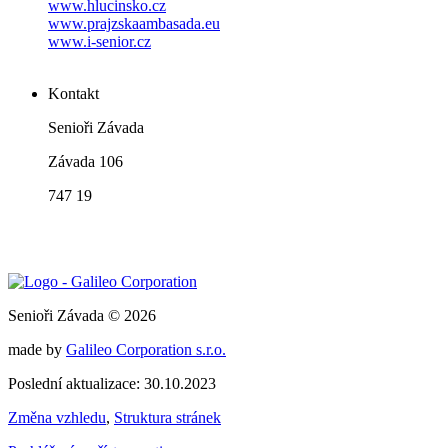
www.hlucinsko.cz
www.prajzskaambasada.eu
www.i-senior.cz
Kontakt
Senioři Závada
Závada 106
747 19
Senioři Závada © 2026
made by
Galileo Corporation s.r.o.
Poslední aktualizace: 30.10.2023
Změna vzhledu
,
Struktura stránek