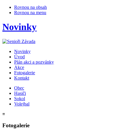
Rovnou na obsah
Rovnou na menu
Novinky
Novinky
Úvod
Plán akci a pozvánky
Akce
Fotogalerie
Kontakt
Obec
Hasiči
Sokol
Volejbal
≡
Fotogalerie