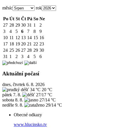
měsíc
rok
Po
Út
St
Čt
Pá
So
Ne
27
28
29
30
31
1
2
3
4
5
6
7
8
9
10
11
12
13
14
15
16
17
18
19
20
21
22
23
24
25
26
27
28
29
30
31
1
2
3
4
5
6
Aktuální počasí
dnes, čtvrtek 6. 8. 2026
34 °C
20 °C
pátek
7. 8.
27/17 °C
sobota
8. 8.
27/14 °C
neděle
9. 8.
29/14 °C
Obecné odkazy
www.hlucinsko.tv