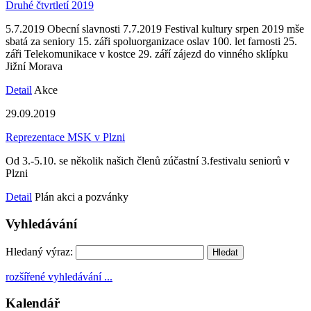
Druhé čtvrtletí 2019
5.7.2019 Obecní slavnosti 7.7.2019 Festival kultury srpen 2019 mše
sbatá za seniory 15. záři spoluorganizace oslav 100. let farnosti 25.
záři Telekomunikace v kostce 29. září zájezd do vinného sklípku
Jižní Morava
Detail
Akce
29.09.2019
Reprezentace MSK v Plzni
Od 3.-5.10. se několik našich členů zúčastní 3.festivalu seniorů v
Plzni
Detail
Plán akci a pozvánky
Vyhledávání
Hledaný výraz:
rozšířené vyhledávání ...
Kalendář