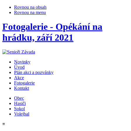
Rovnou na obsah
Rovnou na menu
Fotogalerie - Opékání na
hrádku, září 2021
Novinky
Úvod
Plán akci a pozvánky
Akce
Fotogalerie
Kontakt
Obec
Hasiči
Sokol
Volejbal
≡