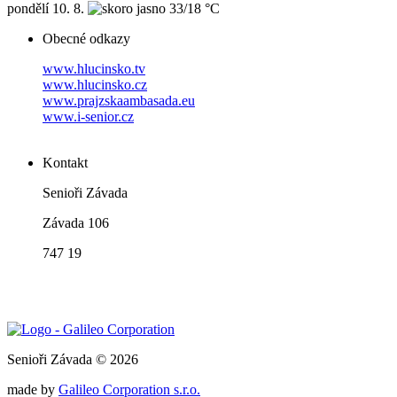
pondělí
10. 8.
33/18 °C
Obecné odkazy
www.hlucinsko.tv
www.hlucinsko.cz
www.prajzskaambasada.eu
www.i-senior.cz
Kontakt
Senioři Závada
Závada 106
747 19
Senioři Závada © 2026
made by
Galileo Corporation s.r.o.