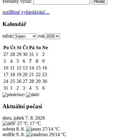
Hledaný výraz:
rozšířené vyhledávání ...
Kalendář
měsíc
rok
Po
Út
St
Čt
Pá
So
Ne
27
28
29
30
31
1
2
3
4
5
6
7
8
9
10
11
12
13
14
15
16
17
18
19
20
21
22
23
24
25
26
27
28
29
30
31
1
2
3
4
5
6
Aktuální počasí
dnes, pátek 7. 8. 2026
27 °C
17 °C
sobota
8. 8.
27/14 °C
neděle
9. 8.
29/14 °C